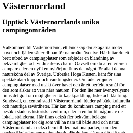
Västernorrland
Upptäck Västernorrlands unika
campingområden
Välkommen till Västernorrland, ett landskap där skogarna möter
havet och fjällen sätter ribban för naturnära äventyr. Här hittar du ett
brett utbud av campingplatser som erbjuder en blandning av
bekvämlighet och vildmarkens charm. Oavsett om du är en erfaren
campare eller en nyfiken nybörjare finns det något för alla i denna
natursköna del av Sverige. Utforska Höga Kusten, känt för sina
spektakulära klippor och vandringsleder. Området erbjuder
campingplatser med utsikt över havet och är ett perfekt resmål för
den som älskar att vara nära naturen. För den lite mer äventyrslystne
finns det gott om möjligheter för kajakpaddling, fiske och klättring.
Sundsvall, en central stad i Västernorrland, bjuder på både kulturella
och naturliga sevärdheter. Här kan du kombinera camping med ett
besök i stadens historiska centrum, eller ta en tur till någon av de
lokala stränderna. Här finns också fler bekvämt belägna
campingplatser för dig som vill ha nära till både stad och natur.
Västernorrland är också hem till flera nationalparker, som den
vackra Skuleskogens nationalpark, där du kan slå upp ditt tält och