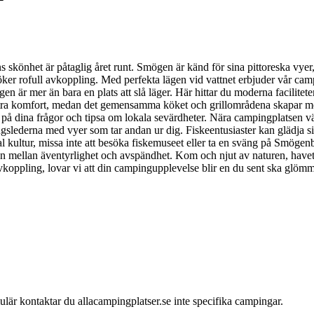
s skönhet är påtaglig året runt. Smögen är känd för sina pittoreska v
r rofull avkoppling. Med perfekta lägen vid vattnet erbjuder vår campi
 är mer än bara en plats att slå läger. Här hittar du moderna facilit
 extra komfort, medan det gemensamma köket och grillområdena skapar m
a på dina frågor och tipsa om lokala sevärdheter. Nära campingplatsen v
lederna med vyer som tar andan ur dig. Fiskeentusiaster kan glädja sig 
al kultur, missa inte att besöka fiskemuseet eller ta en sväng på Smöge
n mellan äventyrlighet och avspändhet. Kom och njut av naturen, have
vkoppling, lovar vi att din campingupplevelse blir en du sent ska glöm
mulär kontaktar du allacampingplatser.se inte specifika campingar.