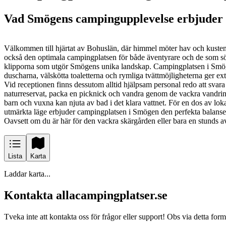
Vad Smögens campingupplevelse erbjuder
Välkommen till hjärtat av Bohuslän, där himmel möter hav och kusten
också den optimala campingplatsen för både äventyrare och de som söke
klipporna som utgör Smögens unika landskap. Campingplatsen i Smögen
duscharna, välskötta toaletterna och rymliga tvättmöjligheterna ger
Vid receptionen finns dessutom alltid hjälpsam personal redo att svar
naturreservat, packa en picknick och vandra genom de vackra vandrings
barn och vuxna kan njuta av bad i det klara vattnet. För en dos av lok
utmärkta läge erbjuder campingplatsen i Smögen den perfekta balanse
Oavsett om du är här för den vackra skärgården eller bara en stunds a
Lista
Karta
Laddar karta...
Kontakta allacampingplatser.se
Tveka inte att kontakta oss för frågor eller support! Obs via detta for