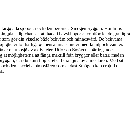
yer, färgglada sjöbodar och den berömda Smögenbryggan. Här finns
ngplats dig chansen att bada i havsklippor eller utforska de granitgrå
eter som gör din vistelse både bekväm och minnesvärd. De bekväma
öjligheter för härliga gemensamma stunder med familj och vänner.
äntar en uppsjö av aktiviteter. Utforska Smögens närliggande
åt möjligheterna att fånga makrill från bryggor eller båtar, medan
nbryggan, där du kan shoppa eller bara njuta av atmosfären. Med sitt
t och den speciella atmosfären som endast Smögen kan erbjuda.
ma.