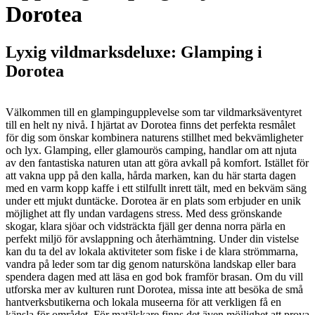
Dorotea
Lyxig vildmarksdeluxe: Glamping i
Dorotea
Välkommen till en glampingupplevelse som tar vildmarksäventyret
till en helt ny nivå. I hjärtat av Dorotea finns det perfekta resmålet
för dig som önskar kombinera naturens stillhet med bekvämligheter
och lyx. Glamping, eller glamourös camping, handlar om att njuta
av den fantastiska naturen utan att göra avkall på komfort. Istället för
att vakna upp på den kalla, hårda marken, kan du här starta dagen
med en varm kopp kaffe i ett stilfullt inrett tält, med en bekväm säng
under ett mjukt duntäcke. Dorotea är en plats som erbjuder en unik
möjlighet att fly undan vardagens stress. Med dess grönskande
skogar, klara sjöar och vidsträckta fjäll ger denna norra pärla en
perfekt miljö för avslappning och återhämtning. Under din vistelse
kan du ta del av lokala aktiviteter som fiske i de klara strömmarna,
vandra på leder som tar dig genom natursköna landskap eller bara
spendera dagen med att läsa en god bok framför brasan. Om du vill
utforska mer av kulturen runt Dorotea, missa inte att besöka de små
hantverksbutikerna och lokala museerna för att verkligen få en
känsla för området. För matälskare finns det även möjlighet att prova