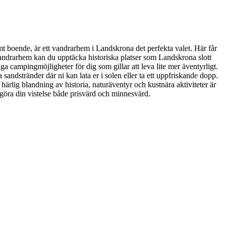
mt boende, är ett vandrarhem i Landskrona det perfekta valet. Här får
 vandrarhem kan du upptäcka historiska platser som Landskrona slott
 campingmöjligheter för dig som gillar att leva lite mer äventyrligt.
a sandstränder där ni kan lata er i solen eller ta ett uppfriskande dopp.
ärlig blandning av historia, naturäventyr och kustnära aktiviteter är
göra din vistelse både prisvärd och minnesvärd.