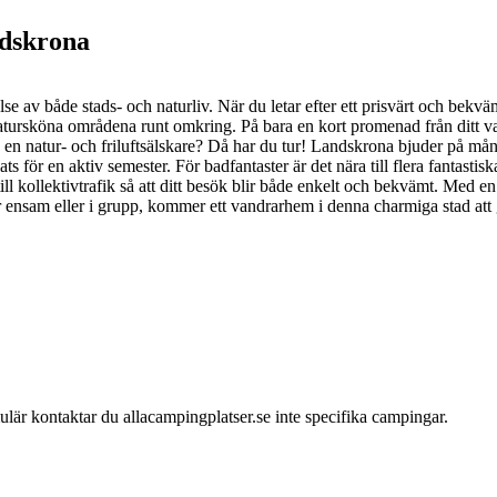
ndskrona
 av både stads- och naturliv. När du letar efter ett prisvärt och bekvä
, natursköna områdena runt omkring. På bara en kort promenad från ditt
n natur- och friluftsälskare? Då har du tur! Landskrona bjuder på många
ts för en aktiv semester. För badfantaster är det nära till flera fantastisk
kollektivtrafik så att ditt besök blir både enkelt och bekvämt. Med en h
 ensam eller i grupp, kommer ett vandrarhem i denna charmiga stad att 
mulär kontaktar du allacampingplatser.se inte specifika campingar.