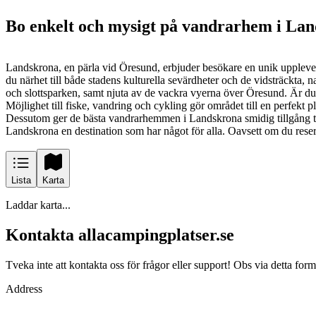
Bo enkelt och mysigt på vandrarhem i La
Landskrona, en pärla vid Öresund, erbjuder besökare en unik upplevelse
du närhet till både stadens kulturella sevärdheter och de vidsträckta
och slottsparken, samt njuta av de vackra vyerna över Öresund. Är du e
Möjlighet till fiske, vandring och cykling gör området till en perfekt pla
Dessutom ger de bästa vandrarhemmen i Landskrona smidig tillgång till 
Landskrona en destination som har något för alla. Oavsett om du reser
Lista
Karta
Laddar karta...
Kontakta allacampingplatser.se
Tveka inte att kontakta oss för frågor eller support! Obs via detta for
Address