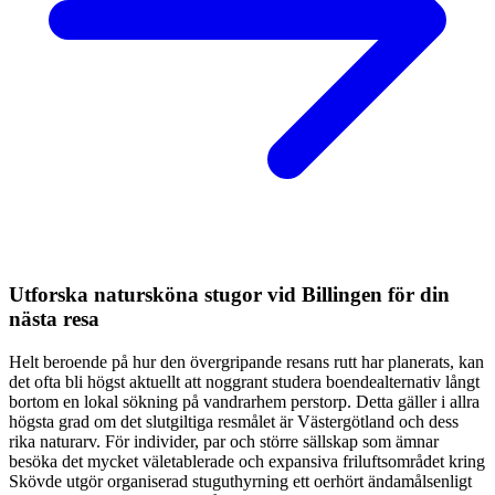
Utforska natursköna stugor vid Billingen för din
nästa resa
Helt beroende på hur den övergripande resans rutt har planerats, kan
det ofta bli högst aktuellt att noggrant studera boendealternativ långt
bortom en lokal sökning på vandrarhem perstorp. Detta gäller i allra
högsta grad om det slutgiltiga resmålet är Västergötland och dess
rika naturarv. För individer, par och större sällskap som ämnar
besöka det mycket väletablerade och expansiva friluftsområdet kring
Skövde utgör organiserad stuguthyrning ett oerhört ändamålsenligt