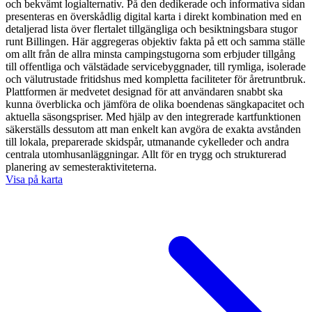
och bekvämt logialternativ. På den dedikerade och informativa sidan
presenteras en överskådlig digital karta i direkt kombination med en
detaljerad lista över flertalet tillgängliga och besiktningsbara stugor
runt Billingen. Här aggregeras objektiv fakta på ett och samma ställe
om allt från de allra minsta campingstugorna som erbjuder tillgång
till offentliga och välstädade servicebyggnader, till rymliga, isolerade
och välutrustade fritidshus med kompletta faciliteter för åretruntbruk.
Plattformen är medvetet designad för att användaren snabbt ska
kunna överblicka och jämföra de olika boendenas sängkapacitet och
aktuella säsongspriser. Med hjälp av den integrerade kartfunktionen
säkerställs dessutom att man enkelt kan avgöra de exakta avstånden
till lokala, preparerade skidspår, utmanande cykelleder och andra
centrala utomhusanläggningar. Allt för en trygg och strukturerad
planering av semesteraktiviteterna.
Visa på karta