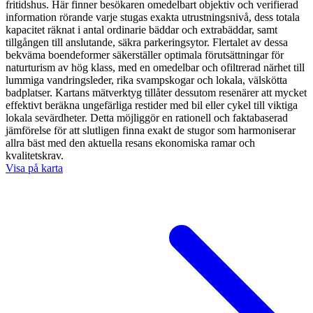
fritidshus. Här finner besökaren omedelbart objektiv och verifierad
information rörande varje stugas exakta utrustningsnivå, dess totala
kapacitet räknat i antal ordinarie bäddar och extrabäddar, samt
tillgången till anslutande, säkra parkeringsytor. Flertalet av dessa
bekväma boendeformer säkerställer optimala förutsättningar för
naturturism av hög klass, med en omedelbar och ofiltrerad närhet till
lummiga vandringsleder, rika svampskogar och lokala, välskötta
badplatser. Kartans mätverktyg tillåter dessutom resenärer att mycket
effektivt beräkna ungefärliga restider med bil eller cykel till viktiga
lokala sevärdheter. Detta möjliggör en rationell och faktabaserad
jämförelse för att slutligen finna exakt de stugor som harmoniserar
allra bäst med den aktuella resans ekonomiska ramar och
kvalitetskrav.
Visa på karta