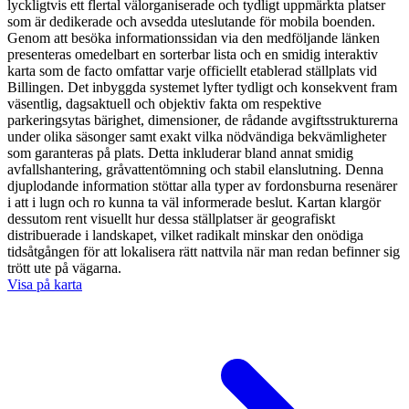
lyckligtvis ett flertal välorganiserade och tydligt uppmärkta platser
som är dedikerade och avsedda uteslutande för mobila boenden.
Genom att besöka informationssidan via den medföljande länken
presenteras omedelbart en sorterbar lista och en smidig interaktiv
karta som de facto omfattar varje officiellt etablerad ställplats vid
Billingen. Det inbyggda systemet lyfter tydligt och konsekvent fram
väsentlig, dagsaktuell och objektiv fakta om respektive
parkeringsytas bärighet, dimensioner, de rådande avgiftsstrukturerna
under olika säsonger samt exakt vilka nödvändiga bekvämligheter
som garanteras på plats. Detta inkluderar bland annat smidig
avfallshantering, gråvattentömning och stabil elanslutning. Denna
djuplodande information stöttar alla typer av fordonsburna resenärer
i att i lugn och ro kunna ta väl informerade beslut. Kartan klargör
dessutom rent visuellt hur dessa ställplatser är geografiskt
distribuerade i landskapet, vilket radikalt minskar den onödiga
tidsåtgången för att lokalisera rätt nattvila när man redan befinner sig
trött ute på vägarna.
Visa på karta