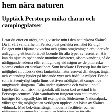
hem nära naturen
Upptäck Perstorps unika charm och
campingplatser
Letar du efter en oförglömlig vistelse mitt i den natursköna Skåne?
Då är vårt vandrarhem i Perstorp det perfekta resmålet för dig!
Beläget mitt i hjärtat av vackra och gröna omgivningar, erbjuder vår
anläggning ett komfortabelt boende för alla typer av resenärer. Här
kan du njuta av spännande utomhusaktiviteter, såsom vandring på de
närliggande lederna eller en lugn dag vid någon av de pittoreska
sjöarna endast ett stenkast bort. Som besökare i Perstorp har du även
möjlighet att utforska dess fantastiska naturreservat där skogar, ängar
och vattendrag bjuder på hisnande vyer och fridfulla miljöer. För de
som är äventyrligt lagda finns det även möjlighet att campa i de
omgivande skogarna. Tälta under stjärnorna och vakna upp till
fågelkvitter och frisk morgonluft, allt inom kort avstånd från
Perstorps centrum. Vårt vandrarhem fungerar som ett utmärkt
basläger för dagsutflykter till exempelvis Söderåsens Nationalpark,
vilket ger dig möjlighet att verkligen uppleva det bästa av Skånes
vildmark. Med bekväma sängar, moderna faciliteter och en
välkomnande atmosfär, lovar vi en härlig vistelse för alla.