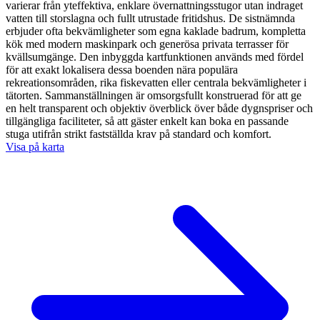
varierar från yteffektiva, enklare övernattningsstugor utan indraget
vatten till storslagna och fullt utrustade fritidshus. De sistnämnda
erbjuder ofta bekvämligheter som egna kaklade badrum, kompletta
kök med modern maskinpark och generösa privata terrasser för
kvällsumgänge. Den inbyggda kartfunktionen används med fördel
för att exakt lokalisera dessa boenden nära populära
rekreationsområden, rika fiskevatten eller centrala bekvämligheter i
tätorten. Sammanställningen är omsorgsfullt konstruerad för att ge
en helt transparent och objektiv överblick över både dygnspriser och
tillgängliga faciliteter, så att gäster enkelt kan boka en passande
stuga utifrån strikt fastställda krav på standard och komfort.
Visa på karta