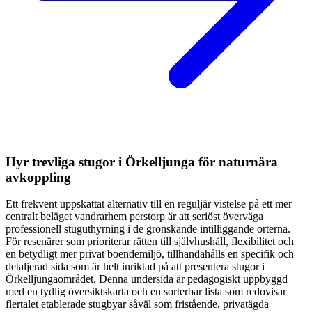
Hyr trevliga stugor i Örkelljunga för naturnära
avkoppling
Ett frekvent uppskattat alternativ till en reguljär vistelse på ett mer
centralt beläget vandrarhem perstorp är att seriöst överväga
professionell stuguthyrning i de grönskande intilliggande orterna.
För resenärer som prioriterar rätten till självhushåll, flexibilitet och
en betydligt mer privat boendemiljö, tillhandahålls en specifik och
detaljerad sida som är helt inriktad på att presentera stugor i
Örkelljungaområdet. Denna undersida är pedagogiskt uppbyggd
med en tydlig översiktskarta och en sorterbar lista som redovisar
flertalet etablerade stugbyar såväl som fristående, privatägda