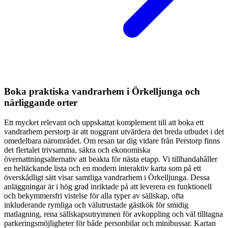
Boka praktiska vandrarhem i Örkelljunga och
närliggande orter
Ett mycket relevant och uppskattat komplement till att boka ett
vandrarhem perstorp är att noggrant utvärdera det breda utbudet i det
omedelbara närområdet. Om resan tar dig vidare från Perstorp finns
det flertalet trivsamma, säkra och ekonomiska
övernattningsalternativ att beakta för nästa etapp. Vi tillhandahåller
en heltäckande lista och en modern interaktiv karta som på ett
överskådligt sätt visar samtliga vandrarhem i Örkelljunga. Dessa
anläggningar är i hög grad inriktade på att leverera en funktionell
och bekymmersfri vistelse för alla typer av sällskap, ofta
inkluderande rymliga och välutrustade gästkök för smidig
matlagning, rena sällskapsutrymmen för avkoppling och väl tilltagna
parkeringsmöjligheter för både personbilar och minibussar. Kartan