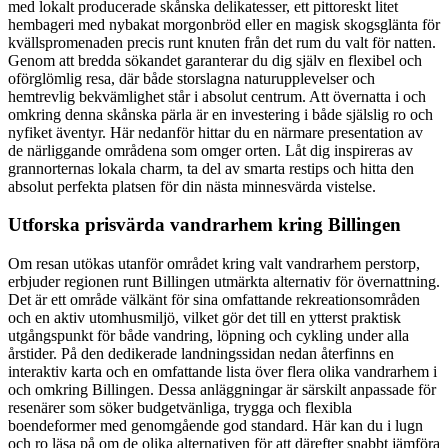
med lokalt producerade skånska delikatesser, ett pittoreskt litet
hembageri med nybakat morgonbröd eller en magisk skogsglänta för
kvällspromenaden precis runt knuten från det rum du valt för natten.
Genom att bredda sökandet garanterar du dig själv en flexibel och
oförglömlig resa, där både storslagna naturupplevelser och
hemtrevlig bekvämlighet står i absolut centrum. Att övernatta i och
omkring denna skånska pärla är en investering i både själslig ro och
nyfiket äventyr. Här nedanför hittar du en närmare presentation av
de närliggande områdena som omger orten. Låt dig inspireras av
grannorternas lokala charm, ta del av smarta restips och hitta den
absolut perfekta platsen för din nästa minnesvärda vistelse.
Utforska prisvärda vandrarhem kring Billingen
Om resan utökas utanför området kring valt vandrarhem perstorp,
erbjuder regionen runt Billingen utmärkta alternativ för övernattning.
Det är ett område välkänt för sina omfattande rekreationsområden
och en aktiv utomhusmiljö, vilket gör det till en ytterst praktisk
utgångspunkt för både vandring, löpning och cykling under alla
årstider. På den dedikerade landningssidan nedan återfinns en
interaktiv karta och en omfattande lista över flera olika vandrarhem i
och omkring Billingen. Dessa anläggningar är särskilt anpassade för
resenärer som söker budgetvänliga, trygga och flexibla
boendeformer med genomgående god standard. Här kan du i lugn
och ro läsa på om de olika alternativen för att därefter snabbt jämföra