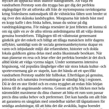
mycket att upptäcka strax utanför stadsgränsen. Att välja ett
vandrarhem Perstorp som din trygga bas ger dig det perfekta
utgångsläget för att utforska allt från de mytomspunna ravinkogarna
kring Söderåsens nationalpark till de vidsträckta fälten som breder ut
sig över den skånska landsbygden. Morgnarna här inleds bäst med
en kopp kaffe i den friska luften, innan du snörar på dig
vandringskängorna. För många resenärer är just friheten att kunna rå
om sig själv en av de allra största anledningarna till att välja denna
genuina boendeform. Tillgången till ett välutrustat gemensamt
gästkök gör det enkelt och billigt att tillaga matsäcken inför dagens
utflykter, samtidigt som de sociala gemensamhetsytorna skapar en
varm och inbjudande miljö där erfarenheter, historier och dolda
lokala guldkorn gärna delas med andra likasinnade besökare. När
man planerar en resa och letar efter det perfekta boendet är det dock
alltid klokt att vidga vyerna något. Under sommarens intensiva
högsäsong, vid populära långhelger eller när stora lokala kultur- och
sportevenemang går av stapeln, kan det hända att ett specifikt
vandrarhem Perstorp snabbt blir fullbokat. Efterfrågan på genuina,
prisvärda och naturnära övernattningar är ständigt hög i regionen.
Då är det en stor fördel och en extra trygghet att redan från början
känna till de angränsande orterna. Genom att lyfta blicken mot hela
närområdet maximerar du dina chanser att hitta ett rum som passar
precis dina unika behov och preferenser. Det kan handla om allt från
att garantera en sängplats med omedelbar närhet till tågstationen för
smidiga anslutningar, till att hitta det där avskilda, lugna boendet