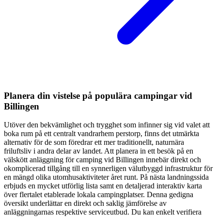
Planera din vistelse på populära campingar vid
Billingen
Utöver den bekvämlighet och trygghet som infinner sig vid valet att
boka rum på ett centralt vandrarhem perstorp, finns det utmärkta
alternativ för de som föredrar ett mer traditionellt, naturnära
friluftsliv i andra delar av landet. Att planera in ett besök på en
välskött anläggning för camping vid Billingen innebär direkt och
okomplicerad tillgång till en synnerligen välutbyggd infrastruktur för
en mängd olika utomhusaktiviteter året runt. På nästa landningssida
erbjuds en mycket utförlig lista samt en detaljerad interaktiv karta
över flertalet etablerade lokala campingplatser. Denna gedigna
översikt underlättar en direkt och saklig jämförelse av
anläggningarnas respektive serviceutbud. Du kan enkelt verifiera