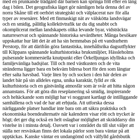
med en prunkande trädgård där barnen kan springa fritt efter en lång
dag i bilen. Det geografiska läget gör nämligen hela denna del av
norra Skåne till ett oerhört strategiskt och välplacerat nav för alla
typer av resenärer. Med ett finmaskigt nät av välskötta landsvägar
och en smidig, pålitlig kollektivtrafik tar du dig snabbt och
okomplicerat mellan landskapets olika levande byar, vidsträckta
naturreservat och spännande historiska sevärdheter. Många besökare
uppskattar hur lätt det är att ha sin hemmabas på ett vandrarhem
Perstorp, för att därifrån göra fantastiska, innehållsrika dagsutflykter
till Klippans spännande kulturhistoriska bruksmiljöer, Hässleholms
pulserande kommersiella knutpunkt eller Örkelljungas idylliska och
familjevänliga badsjöar. Till och med västkusten och de vita
stränderna ligger bara en bekväm bilresa bort för den som längtar
efter salta havsbad. Varje liten by och socken i den här delen av
landet bär på sin alldeles egna, unika karaktär, fylld av rik
kulturhistoria och en gästvänlig atmosfär som är svår att hitta någon
annanstans. För att göra din reseplanering så smidig, inspirerande
och heltäckande som möjligt har vi noggrant kartlagt de intilliggande
samhällena och vad de har att erbjuda. Att utforska dessa
närliggande platser handlar inte bara om att säkra praktiska och
ekonomiska boendealternativ när kalendern visar rött och trycket är
högt; det ger dig också en helt oslagbar möjlighet att skräddarsy din
vistelse in i minsta detalj. Oavsett var i området du till slut väljer att
ställa ner resväskan finns det lokala pärlor som bara väntar på att
upptäckas. Kanske väntar en undangömd och välfylld gårdsbutik