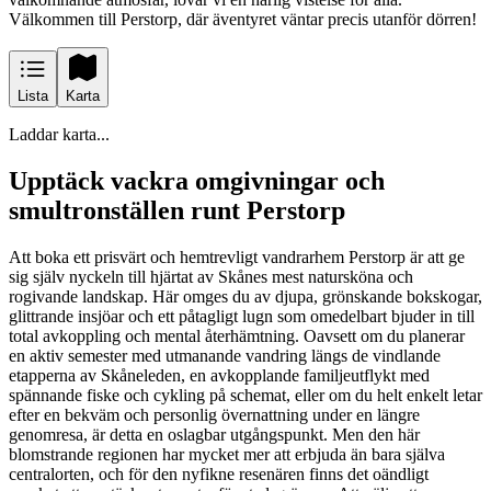
Välkommen till Perstorp, där äventyret väntar precis utanför dörren!
Lista
Karta
Laddar karta...
Upptäck vackra omgivningar och
smultronställen runt Perstorp
Att boka ett prisvärt och hemtrevligt vandrarhem Perstorp är att ge
sig själv nyckeln till hjärtat av Skånes mest natursköna och
rogivande landskap. Här omges du av djupa, grönskande bokskogar,
glittrande insjöar och ett påtagligt lugn som omedelbart bjuder in till
total avkoppling och mental återhämtning. Oavsett om du planerar
en aktiv semester med utmanande vandring längs de vindlande
etapperna av Skåneleden, en avkopplande familjeutflykt med
spännande fiske och cykling på schemat, eller om du helt enkelt letar
efter en bekväm och personlig övernattning under en längre
genomresa, är detta en oslagbar utgångspunkt. Men den här
blomstrande regionen har mycket mer att erbjuda än bara själva
centralorten, och för den nyfikne resenären finns det oändligt