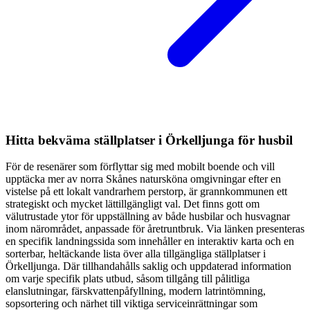
Hitta bekväma ställplatser i Örkelljunga för husbil
För de resenärer som förflyttar sig med mobilt boende och vill
upptäcka mer av norra Skånes natursköna omgivningar efter en
vistelse på ett lokalt vandrarhem perstorp, är grannkommunen ett
strategiskt och mycket lättillgängligt val. Det finns gott om
välutrustade ytor för uppställning av både husbilar och husvagnar
inom närområdet, anpassade för åretruntbruk. Via länken presenteras
en specifik landningssida som innehåller en interaktiv karta och en
sorterbar, heltäckande lista över alla tillgängliga ställplatser i
Örkelljunga. Där tillhandahålls saklig och uppdaterad information
om varje specifik plats utbud, såsom tillgång till pålitliga
elanslutningar, färskvattenpåfyllning, modern latrintömning,
sopsortering och närhet till viktiga serviceinrättningar som