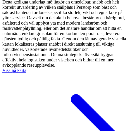
Detta gedigna underlag möjliggör en omedelbar, snabb och helt
korrekt utvärdering av vilken ställplats i Perstorp som bäst och
säkrast hanterar fordonets specifika storlek, vikt och egna krav på
yttre service. Oavsett om det akuta behovet består av en hårdgjord,
asfalterad och väl upplyst yta med modern landström och
färskvattenpåfyllning, eller om det snarare handlar om att hitta en
naturnära, enklare grusplan för en kortare temporär rast, levererar
tjänsten tydlig och pålitlig fakta. Genom den lättnavigerade visuella
kartan lokaliseras platser snabbt i direkt anslutning till viktiga
huvudleder, välsorterade livsmedelsbutiker och
fullservicebensinstationer. Denna strategiska översikt tryggar
effektivt hela logistiken under vistelsen och bidrar till en mer
avkopplande reseupplevelse.
Visa på karta